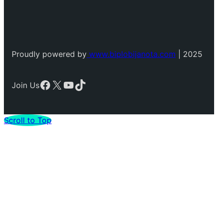
Proudly powered by
www.biplobijanota.com
| 2025
Facebook
X
YouTube
TikTok
Join Us
Scroll to Top