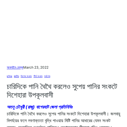
অনলাইন ডেস্ক
March 23, 2022
ছবিঘর
, 
জাতীয়
, 
বিশেষ সংবাদ
, 
শীর্ষ সংবাদ
, 
সর্বশেষ
চারিদিকে পানি থৈথৈ করলেও সুপেয় পানির সংকটে
দিশেহারা উপকূলবাসী
অতনু চৌধুরী (রাজু) বাগেরহাট জেলা প্রতিনিধিঃ
চারিদিকে পানি থৈথৈ করলেও সুপেয় পানির সংকটে দিশেহারা উপকূলবাসী। জলবায়ু
বিপর্যয়ের ফলে লবণাক্ততা বৃদ্ধি পাওয়ায় মিষ্টি পানির আধারের যেমন সংকট