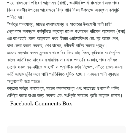
পাড়ে বাংলাদেশ পরিবেশ আন্দোলন (বাপা), ওয়াটারকিপার্স বাংলাদেশ এবং পশুর
রিভার ওয়াটারকিপারের আয়োজনে বিশ্ব পানি দিবস উপলক্ষে অবস্থান কর্মসুচি
পালিত হয়।
”সর্বত্র পানযোগ্য, মাছের বসবাসযোগ্য ও সাতারের উপযোগী পানি চাই”
শ্লোগানে অবস্থান কর্মসুচিতে বক্তব্য রাখেন বাংলাদেশ পরিবেশ আন্দোলন (বাপা)
এর বাগেরহাট জেলা আহ্বায়ক পশুর রিভার ওয়াটারকিপার মো. নূর আলম শেখ,
বাপা নেতা কমলা সরকার, শেখ রাসেল, নদীকর্মী হাসিব সরদার প্রমূখ।
এসময় বক্তারা বলেন সুন্দরবনে খালে বিষ দিয়ে মাছ নিধন, কৃষিকাজ ও দৈনন্দিন
কাজে অতিরিক্ত মাত্রায় রাসায়নিক সার এবং পদার্থের ব্যবহার, পশুর নদীসহ
দেশের সকল নদ-নদীতে জাহাজী ও প্লাস্টিক বর্জ্য নিক্ষেপ, নদীতে তেল-কয়লা
ভর্তি জাহাজডুবির ফলে পানি প্রতিনিয়ত দূষিত হচ্ছে। এরফলে পানি ব্যবহার
অনুপযোগী হয়ে পড়ছে।
বক্তারা সর্বত্র পানযোগ্য, মাছের বসবাসযোগ্য এবং সাতারের উপযোগী পানির
বৈশিষ্ট্য বজায় রাখার জন্য সরকার এবং সংশ্লিষ্ট সকলের প্রতি আহ্বান জানান।
Facebook Comments Box