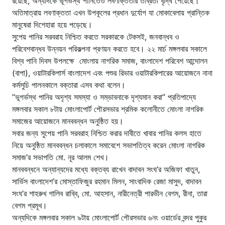
রয়েছে, অন্যদিকে ভূগর্ভস্থ পানিতেও লবণাক্ততার তীব্রতা বৃদ্ধি পেয়েছে।
অতিমাত্রায় লবণাক্ততা এখন উপকূলের প্রধান দুর্যোগ যা মোকাবেলায় প্রান্তিক
মানুষেরা দিশেহারা হয়ে পড়েছে।
সুপেয় পানির সরবরাহ নিশ্চিত করতে সরকারকে টেকসই, জনবান্ধব ও
পরিবেশবান্ধব উন্নয়ন পরিকল্পনা প্রণয়ন করতে হবে। ২২ মার্চ মঙ্গলবার সকালে
বিশ্ব পানি দিবস উপলক্ষে মোংলায় নাগরিক সমাজ, বাংলাদেশ পরিবেশ আন্দোলন
(বাপা), ওয়াটারকিপার্স বাংলাদেশ এবং পশুর রিভার ওয়াটারকিপারের আয়োজনে নানা
কর্মসুচি পালনকালে বক্তারা এসব কথা বলেন।
”ভূগর্ভস্থ পানির অদৃশ্য সমস্যা ও সম্ভাবনাকে দৃশ্যমান করা” প্রতিপাদ্যে
মঙ্গলবার সকাল ৮টায় মোংলাপোর্ট পৌরসভার শ্রমিক কলোনীতে মোংলা নাগরিক
সমাজের আয়োজনে মানববন্ধন অনুষ্ঠিত হয়।
সবার জন্য সুপেয় পানি সরবরাহ নিশ্চিত করার দাবীতে খাবার পানির কলস হাতে
নিয়ে অনুষ্ঠিত মানববন্ধন চলাকালে সমাবেশে সভাপতিত্ব করেন মোংলা নাগরিক
সমাজ’র সভাপতি মো. নূর আলম শেখ।
মানববন্ধনে অন্যান্যদের মধ্যে বক্তব্য রাখেন বাদাবন সংঘ’র অজিফা খাতুন,
সার্ভিস বাংলাদেশ’র মোস্তাফিজুর রহমান মিলন, সাংবাদিক রেজা মাসুদ, বাদাবন
সংঘ’র শাহরুখ গালিব রাব্বি, মো. আহসান, নারীনেত্রী পারভীন বেগম, রীনা, তারা
বেগম প্রমূখ।
অন্যদিকে মঙ্গলবার সকাল ৯টায় মোংলাপোর্ট পৌরসভার ৬নং ওয়ার্ডের বন্দর পুকুর