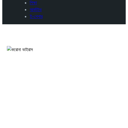
শিক্ষা
আর্কাইভ
ই-পেপার