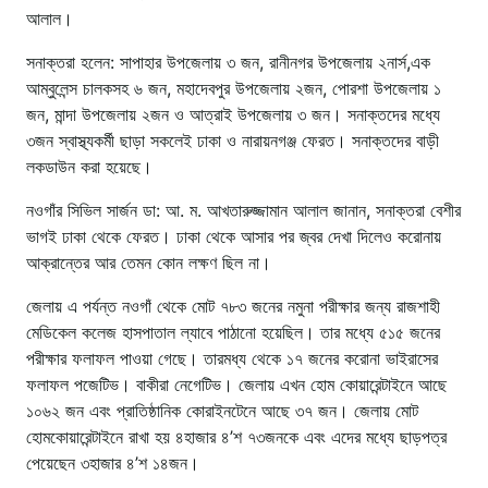
আলাল।
সনাক্তরা হলেন: সাপাহার উপজেলায় ৩ জন, রানীনগর উপজেলায় ২নার্স,এক
আম্বুলেন্স চালকসহ ৬ জন, মহাদেবপুর উপজেলায় ২জন, পোরশা উপজেলায় ১
জন, মান্দা উপজেলায় ২জন ও আত্রাই উপজেলায় ৩ জন। সনাক্তদের মধ্যে
৩জন স্বাস্থ্যকর্মী ছাড়া সকলেই ঢাকা ও নারায়নগঞ্জ ফেরত। সনাক্তদের বাড়ী
লকডাউন করা হয়েছে।
নওগাঁর সিভিল সার্জন ডা: আ. ম. আখতারুজ্জামান আলাল জানান, সনাক্তরা বেশীর
ভাগই ঢাকা থেকে ফেরত। ঢাকা থেকে আসার পর জ্বর দেখা দিলেও করোনায়
আক্রান্তের আর তেমন কোন লক্ষণ ছিল না।
জেলায় এ পর্যন্ত নওগাঁ থেকে মোট ৭৮৩ জনের নমুনা পরীক্ষার জন্য রাজশাহী
মেডিকেল কলেজ হাসপাতাল ল্যাবে পাঠানো হয়েছিল। তার মধ্যে ৫১৫ জনের
পরীক্ষার ফলাফল পাওয়া গেছে। তারমধ্য থেকে ১৭ জনের করোনা ভাইরাসের
ফলাফল পজেটিভ। বাকীরা নেগেটিভ। জেলায় এখন হোম কোয়ারেন্টাইনে আছে
১০৬২ জন এবং প্রাতিষ্ঠানিক কোরাইনটেনে আছে ৩৭ জন। জেলায় মোট
হোমকোয়ারেন্টাইনে রাখা হয় ৪হাজার ৪’শ ৭৩জনকে এবং এদের মধ্যে ছাড়পত্র
পেয়েছেন ৩হাজার ৪’শ ১৪জন।