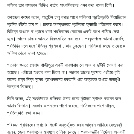
শনিবার তার বাসভবন ভিডিও বার্তায় সাংবাদিকদের এসব কথা বলেন তিনি।
ওবায়দুল কাদের বলেন, গার্মেন্টস চালু করার আগে মালিকরা প্রতিশ্রুতি দিয়েছিলেন
শ্রমিক ছাঁটাই হবে না। ঢাকায় অবস্থানরত শ্রমিকরা ফ্যাক্টরি পরিচালনা করবে।
বিভিন্ন অঞ্চলে বা গ্রামে থাকা শ্রমিকদের বেতনের একটি অংশ পাঠিয়ে দেয়া
হবে। তাদের ঢাকায় আসতে নিরুৎসাহিত করা হবে। প্রকৃতপক্ষে আমরা দেখেছি
প্রতিদিন দলে দলে বিভিন্ন শ্রমিকরা ঢাকায় ঢুকছেন। শ্রমিকরা বলছে তাদেরকে
অফিস থেকে ডাকা হয়েছে।
গতকাল শুনতে পেলাম গাজীপুরে একটি কারখানায় লে অফ বা ছাঁটাই ঘোষণা করা
হয়েছে। এটাতো হওয়ার কথা ছিলো না। সরকার তাদের সুরক্ষায় এরইমধ্যেই
তাদের জন্য নিম্ন সুদের প্রণোদনাসহ রফতানি খাত অব্যাহত রাখতে নানামুখী
উদ্যোগ নিয়েছে।
তিনি বলেন, এই সংকটকালে মালিকরা উদার মনের দৃষ্টান্ত স্থাপন করবেন বলে
আমার বিশ্বাস। সরকার আপনাদের পাশে রয়েছে, শ্রমিকদের পাশে থাকুন,
প্রতিশ্রুতি রক্ষা করুন।
পরিবহন শ্রমিকদের ত্রাণের লিস্টে অন্তর্ভুক্ত করার আহ্বান জানিয়ে সেতুমন্ত্রী
বলেন, জেলা প্রশাসনের মাধ্যমে তালিকা চলছে। প্রধানমন্ত্রীর নির্দেশনা অনুযায়ী