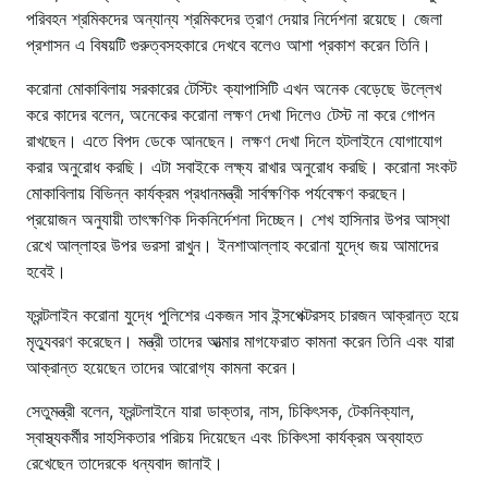
পরিবহন শ্রমিকদের অন্যান্য শ্রমিকদের ত্রাণ দেয়ার নির্দেশনা রয়েছে। জেলা
প্রশাসন এ বিষয়টি গুরুত্বসহকারে দেখবে বলেও আশা প্রকাশ করেন তিনি।
করোনা মোকাবিলায় সরকারের টেস্টিং ক্যাপাসিটি এখন অনেক বেড়েছে উল্লেখ
করে কাদের বলেন, অনেকের করোনা লক্ষণ দেখা দিলেও টেস্ট না করে গোপন
রাখছেন। এতে বিপদ ডেকে আনছেন। লক্ষণ দেখা দিলে হটলাইনে যোগাযোগ
করার অনুরোধ করছি। এটা সবাইকে লক্ষ্য রাখার অনুরোধ করছি। করোনা সংকট
মোকাবিলায় বিভিন্ন কার্যক্রম প্রধানমন্ত্রী সার্বক্ষণিক পর্যবেক্ষণ করছেন।
প্রয়োজন অনুযায়ী তাৎক্ষণিক দিকনির্দেশনা দিচ্ছেন। শেখ হাসিনার উপর আস্থা
রেখে আল্লাহর উপর ভরসা রাখুন। ইনশাআল্লাহ করোনা যুদ্ধে জয় আমাদের
হবেই।
ফ্রন্টলাইন করোনা যুদ্ধে পুলিশের একজন সাব ইন্সপেক্টরসহ চারজন আক্রান্ত হয়ে
মৃত্যুবরণ করেছেন। মন্ত্রী তাদের আত্মার মাগফেরাত কামনা করেন তিনি এবং যারা
আক্রান্ত হয়েছেন তাদের আরোগ্য কামনা করেন।
সেতুমন্ত্রী বলেন, ফ্রন্টলাইনে যারা ডাক্তার, নাস, চিকিৎসক, টেকনিক্যাল,
স্বাস্থ্যকর্মীর সাহসিকতার পরিচয় দিয়েছেন এবং চিকিৎসা কার্যক্রম অব্যাহত
রেখেছেন তাদেরকে ধন্যবাদ জানাই।