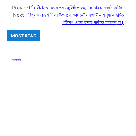
Prev :
শার্শার সীমান্ত ৭৫বোতল ফেন্সিডিল সহ এক মাদক সম্রাট আটক
Next :
বিশ্ব জলাভুমি দিবস উপলক্ষে আমতলীর লক্ষাধীক মানুষকে দুষিত
পরিবেশ থেকে রক্ষার দাবীতে মানববন্ধন।
MOST READ
পাঁচমিশালী