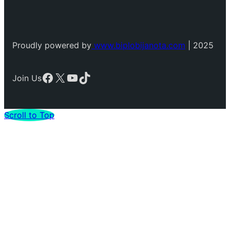
Proudly powered by
www.biplobijanota.com
| 2025
Facebook
X
YouTube
TikTok
Join Us
Scroll to Top