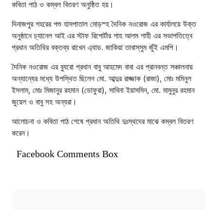
কবিতা পাঠ ও কম্বল বিতরণ অনুষ্ঠিত হয়।
দিনাজপুর শহরের পশু হাসপাতাল মোড়স্হ দৈনিক নওরোজ এর কার্যালয়ে উক্ত
অনুষ্ঠানে চ্যানেল আই এর স্টাফ রিপোর্টার শাহ আলম শাহী এর সভাপতিত্বে
প্রধান অতিথির বক্তব্য রাখেন এ্যাড. জাকিয়া তাবাস্‌সুম জুঁই এমপি।
দৈনিক নওরোজ এর ব্যুরো প্রধান বাবু আহমেদ বাবা এর প্রানবন্ত সঞ্চালনায়
অন্যান্যের মধ্যে উপস্থিত ছিলেন মো. আব্দুর রাজ্জাক (রাজা), মোঃ মমিনুল
ইসলাম, মোঃ মিজানুর রহমান (ডোফুরা), সাবিনা ইয়াসমিন, মো. মামুনুর রহমান
জুয়েল ও বাবু সহ অন্যরা।
আলোচনা ও কবিতা পাঠ শেষে প্রধান অতিথি দুঃস্থদের মাঝে কম্বল বিতরণ
করেন।
Facebook Comments Box