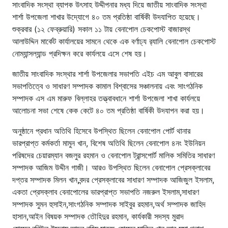
সাংবাদিক সংস্থা ব্যাপক উৎসাহ উদ্দীপনার মধ্য দিয়ে জাতীয় সাংবাদিক সংস্থা
শার্শা উপজেলা শাখার উদ্যোগে ৪০ তম প্রতিষ্ঠা বার্ষিকী উদযাপিত হয়েছে।
শুক্রবার (১২ ফেব্রুয়ারি) সকাল ১১ টায় বেনাপোল চেকপোস্ট বাজারস্থ
আলাউদ্দিন মার্কেট কার্যালয়ের সামনে থেকে এক বর্ণাঢ্য র‌্যালি বেনাপোল চেকপোস্ট
নোম্যান্সল্যান্ড প্রদিক্ষন করে কার্যলয়ে এসে শেষ হয়।
জাতীয় সাংবাদিক সংস্থার শার্শা উপজেলার সভাপতি এইচ এম আবুল বাসারের
সভাপতিত্বে ও সাধারণ সম্পাদক কামাল বিশ্বাসের সঞ্চালনায় এবং সাংগঠনিক
সম্পাদক এস এম মারুফ বিল্লাহর তত্ত্বাবধানে শার্শা উপজেলা শাখা কার্যলয়ে
আলোচনা সভা শেষে কেক কেটে ৪০ তম প্রতিষ্ঠা বার্ষিকী উদযাপন করা হয়।
অনুষ্ঠানে প্রধান অতিথি হিসেবে উপস্থিত ছিলেন বেনাপোল পোর্ট থানার
ভারপ্রাপ্ত কর্মকর্তা মামুন খান, বিশেষ অতিথি ছিলেন বেনাপোল ৪নং ইউনিয়ন
পরিষদের চেয়ারম্যান বজলুর রহমান ও বেনাপোল ট্রান্সপোর্ট মালিক সমিতির সাধারণ
সম্পাদক আজিম উদ্দীন গাজী। আরও উপস্থিত ছিলেন বেনাপোল প্রেসক্লাবের
দপ্তর সম্পাদক মিলন খান,বন্দর প্রেসক্লাবের সাধারণ সম্পাদক আজিজুল ইসলাম,
একতা প্রেসক্লাব বেনাপোলের ভারপ্রাপ্ত সভাপতি নজরুল ইসলাম,সাধারণ
সম্পাদক সুমন হুসাইন,সাংগঠনিক সম্পাদক সাইবুর রহমান,অর্থ সম্পাদক জাহিদ
হাসান,আইন বিষয়ক সম্পাদক তৌহিদুর রহমান, কার্যকারী সদস্য মুরাদ