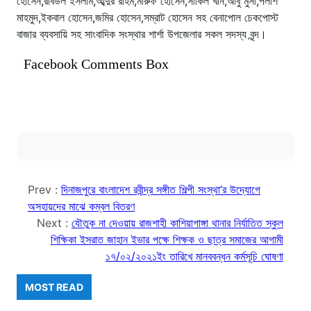
হোসেন,রবিউল ইসলাম,আব্দুর রহিম,মারুফ হোসেন,সাকিল খান,আবু মুসা,পলাশ
মাহমুদ,ইকবাল হোসেন,জমির হোসেন,সম্রাট হোসেন সহ বেনাপোল চেকপোস্ট
বাজার ব্যবসায়ি সহ সাংবাদিক সংস্থার শার্শা উপজেলার সকল সদস্য বৃন্দ।
Facebook Comments Box
Prev :
দিনাজপুরে বাংলাদেশ রবীন্দ্র সঙ্গীত শিল্পী সংস্থা’র উদ্যোগে
অসহায়দের মাঝে কম্বল বিতরণ
Next :
যৌতুক না দেওয়ায় রাজশাহী কাশিয়াগাঙ্গা থানার নির্যাতিত স্কুল
শিক্ষিকা ইসরাত জাহান ইভার পক্ষে শিক্ষক ও ছাত্র সমাজের আগামী
১৭/০২/২০২১ইং তারিখে মানববন্ধন কর্মসূচি ঘোষণা
MOST READ