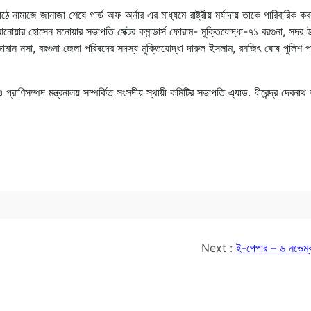
 নামাজে জানাজা শেষে গার্ড অফ অর্নার এর মাধ্যমে রাষ্ট্রীয় মর্যাদায় তাকে পারিবারিক কব
আনোয়ার হোসেন মনোয়ার সভাপতি সেক্টর কমান্ডার্স ফোরাম- মুক্তিযোদ্ধা-৭১ বরগুনা, সদর
ামান নসা, বরগুনা জেলা পরিষদের সদস্য মুক্তিযোদ্ধা দারুল ইসলাম, রনজিৎ ঘোষ পুলিশ পর
ণিসম্পদ মন্ত্রনালয় সম্পর্কিত সংসদীয় স্থায়ী কমিটির সভাপতি এ্যাড. ধীরেন্দ্র দেবনাথ 
Next :
ই-পেপার – ৬ নভেম