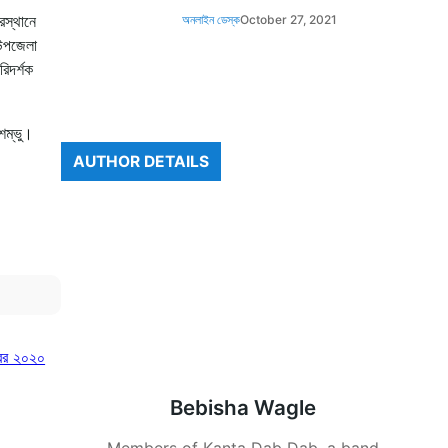
রস্থানে
অনলাইন ডেস্ক
October 27, 2021
 উপজেলা
িদর্শক
শম্ভু।
AUTHOR DETAILS
্বর ২০২০
Bebisha Wagle