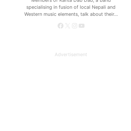
Members of Kanta Dab Dab, a band
specialising in fusion of local Nepali and
Western music elements, talk about their…
Facebook
X
Instagram
YouTube
Advertisement