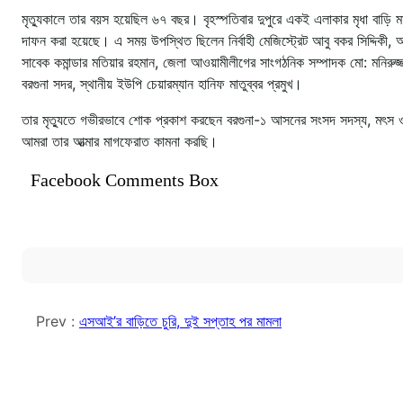
মৃত্যুকালে তার বয়স হয়েছিল ৬৭ বছর। বৃহস্পতিবার দুপুরে একই এলাকার মৃধা বাড়ি মাঠে
দাফন করা হয়েছে। এ সময় উপস্থিত ছিলেন নির্বাহী মেজিস্ট্রেট আবু বকর সিদ্দিকী, 
সাবেক কমান্ডার মতিয়ার রহমান, জেলা আওয়ামীলীগের সাংগঠনিক সম্পাদক মো: মনিরুজ্জ
বরগুনা সদর, স্থানীয় ইউপি চেয়ারম্যান হানিফ মাতুব্বর প্রমুখ।
তার মৃত্যুতে গভীরভাবে শোক প্রকাশ করছেন বরগুনা-১ আসনের সংসদ সদস্য, মৎস ও প্রা
আমরা তার আত্মার মাগফেরাত কামনা করছি।
Facebook Comments Box
Prev :
এসআই’র বাড়িতে চুরি, দুই সপ্তাহ পর মামলা