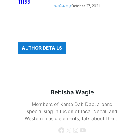
অনলাইন ডেস্ক
October 27, 2021
AUTHOR DETAILS
Bebisha Wagle
Members of Kanta Dab Dab, a band
specialising in fusion of local Nepali and
Western music elements, talk about their…
Facebook
X
Instagram
YouTube