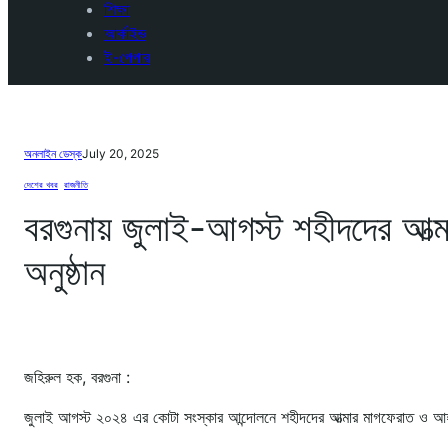
শিক্ষা
আর্কাইভ
ই-পেপার
অনলাইন ডেস্ক
July 20, 2025
দেশের খবর
, 
রাজনীতি
বরগুনায় জুলাই-আগস্ট শহীদদের আত্ম
অনুষ্ঠান
জহিরুল হক, বরগুনা :
জুলাই আগস্ট ২০২৪ এর কোটা সংস্কার আন্দোলনে শহীদদের আত্মার মাগফেরাত ও আহ