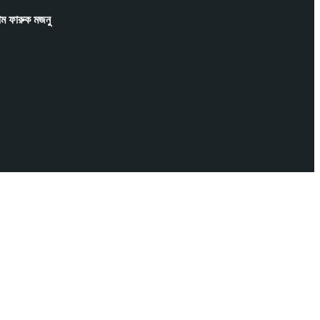
াম ফারুক মজনু