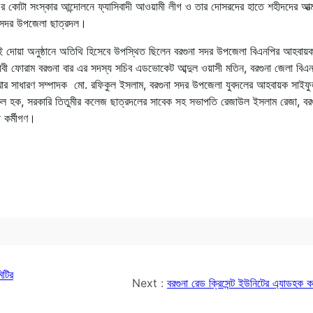
এর কোটা সংস্কার আন্দোলনে ফ্যাসিবাদী আওয়ামী লীগ ও তার দোসরদের হাতে শহীদদের আত্
না সদর উপজেলা ছাত্রদল।
 দোয়া অনুষ্ঠানে অতিথি হিসেবে উপস্থিত ছিলেন বরগুনা সদর উপজেলা বিএনপির আহবায়ক
ী ফোরাম বরগুনা বার এর সদস্য সচিব এডভোকেট আব্দুল ওয়াসী মতিন, বরগুনা জেলা বিএ
া শাখার সাধারণ সম্পাদক মো. রফিকুল ইসলাম, বরগুনা সদর উপজেলা যুবদলের আহবায়ক সাইফ
ুল হক, সরকারি তিতুমীর কলেজ ছাত্রদলের সাবেক সহ সভাপতি রেজাউল ইসলাম রেজা, বরগ
া কর্মীগণ।
িটির
Next :
বরগুনা রেড ক্রিসেন্ট ইউনিটের এ্যাডহক 