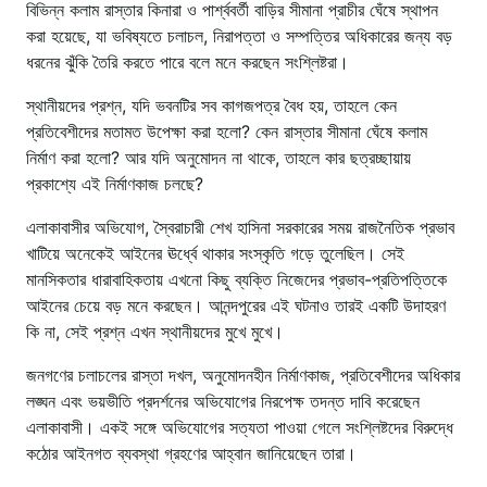
বিভিন্ন কলাম রাস্তার কিনারা ও পার্শ্ববর্তী বাড়ির সীমানা প্রাচীর ঘেঁষে স্থাপন
করা হয়েছে, যা ভবিষ্যতে চলাচল, নিরাপত্তা ও সম্পত্তির অধিকারের জন্য বড়
ধরনের ঝুঁকি তৈরি করতে পারে বলে মনে করছেন সংশ্লিষ্টরা।
স্থানীয়দের প্রশ্ন, যদি ভবনটির সব কাগজপত্র বৈধ হয়, তাহলে কেন
প্রতিবেশীদের মতামত উপেক্ষা করা হলো? কেন রাস্তার সীমানা ঘেঁষে কলাম
নির্মাণ করা হলো? আর যদি অনুমোদন না থাকে, তাহলে কার ছত্রচ্ছায়ায়
প্রকাশ্যে এই নির্মাণকাজ চলছে?
এলাকাবাসীর অভিযোগ, স্বৈরাচারী শেখ হাসিনা সরকারের সময় রাজনৈতিক প্রভাব
খাটিয়ে অনেকেই আইনের ঊর্ধ্বে থাকার সংস্কৃতি গড়ে তুলেছিল। সেই
মানসিকতার ধারাবাহিকতায় এখনো কিছু ব্যক্তি নিজেদের প্রভাব-প্রতিপত্তিকে
আইনের চেয়ে বড় মনে করছেন। আনন্দপুরের এই ঘটনাও তারই একটি উদাহরণ
কি না, সেই প্রশ্ন এখন স্থানীয়দের মুখে মুখে।
জনগণের চলাচলের রাস্তা দখল, অনুমোদনহীন নির্মাণকাজ, প্রতিবেশীদের অধিকার
লঙ্ঘন এবং ভয়ভীতি প্রদর্শনের অভিযোগের নিরপেক্ষ তদন্ত দাবি করেছেন
এলাকাবাসী। একই সঙ্গে অভিযোগের সত্যতা পাওয়া গেলে সংশ্লিষ্টদের বিরুদ্ধে
কঠোর আইনগত ব্যবস্থা গ্রহণের আহ্বান জানিয়েছেন তারা।