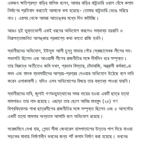
একজন ক্ষতিগ্রস্ত বাড়ির মালিক বলেন, আমার বাড়ির বাউন্ডারি ওয়াল ঘেঁষে কলাম
নির্মাণের প্রতিবাদ করতেই আমাকে বলা হয়েছে- তোমার বাউন্ডারি ভেঙে সরিয়ে
নাও। এরপর থেকে আমরা আতঙ্কের মধ্যে দিন কাটাচ্ছি।
আরও দুই ভুক্তভোগী একই ধরনের অভিযোগ করলেও সম্ভাব্য হয়রানি ও
নিরাপত্তাজনিত আশঙ্কায় প্রকাশ্যে কথা বলতে রাজি হননি।
স্থানীয়দের অভিযোগ, ইউসুফ আলী চুন্নু সাভার পৌর স্বেচ্ছাসেবক লীগের সহ-
সভাপতি ছিলেন এবং আওয়ামী লীগের রাজনীতির সঙ্গে দীর্ঘদিন ধরে সম্পৃক্ত।
তার বিরুদ্ধে অতীতেও জমি দখল, প্রভাব বিস্তার, চাঁদাবাজি, সন্ত্রাসী কর্মকাণ্ডে
মদদ এবং মাদক ব্যবসায়ীদের আশ্রয়-প্রশ্রয় দেওয়ার অভিযোগ উঠেছে বলে দাবি
করেন এলাকাবাসী। যদিও এসব অভিযোগের বিষয়ে তার বক্তব্য পাওয়া যায়নি।
স্থানীয়দের দাবি, জুলাই গণঅভ্যুত্থানের সময় দায়ের হওয়া একটি ছাত্র হত্যা
মামলায়ও তার নাম রয়েছে। এছাড়া তার ছেলে আবির মাহমুদ (২৫) গণ
বিশ্ববিদ্যালয় শাখা ছাত্রলীগের রাজনীতির সঙ্গে সম্পৃক্ত ছিলেন এবং ৫ আগস্টের
একটি হত্যা মামলার অন্যতম আসামি বলে অভিযোগ রয়েছে।
সরেজমিনে দেখা যায়, গেন্ডা সীমা জেনারেল হাসপাতালের উত্তর পাশ দিয়ে যাওয়া
সড়কের মাথায় নির্মাণাধীন ভবনের জন্য শর্ট কলাম নির্মাণ করা হয়েছে। ভবনের