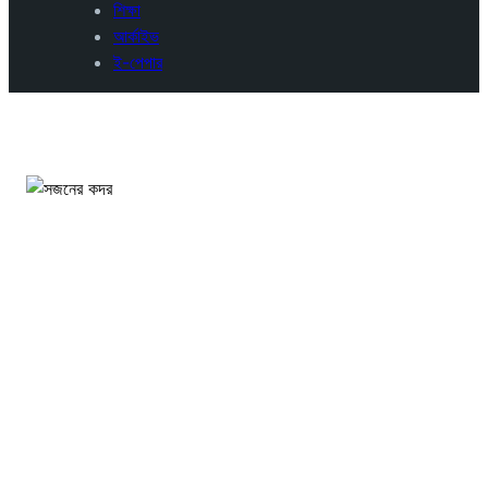
শিক্ষা
আর্কাইভ
ই-পেপার