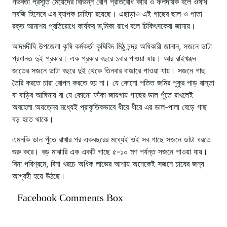
গর্ভবর্তী প্রসূতি মেয়েদের বিভিন্ন রোগ প্রতিরোধ কারি ও ফলদায়ক বলে ঔষধি
সবজি হিসেবে এর ব্যাপক চাহিদা রয়েছে। এছাড়াও এই গাছের ছাল ও পাতা
রক্ত আমাশয় প্রতিরোধে কার্যকর ভ‚মিকা রাখে বলে চিকিৎসকেরা জানায়।
আদমদীঘি উপজেলা কৃষি কর্মকর্তা কৃষিবিদ মিঠু চন্দ্র অধিকারী জানান, সজনে ডাটা
প্রধানত দুই প্রকার। এক প্রকার বছরে ১বার পাওয়া যায়। আর রাইখঞ্জন
জাতের সজনে ডাটা বছরে দুই থেকে তিনবার বাজারে পাওয়া যায়। সজনে গাছ
তৈরি করতে চারা রোপন করতে হয় না। যে কোনো পতিত জমির পুকুর পাড় রাস্তা
বা বাড়ির আঙ্গিনায় বা যে কোনো ফাঁকা জায়গায় গাছের ডাল পুঁতে রাখলেই
অবহেলা অযত্নের মধ্যেই প্রাকৃতিকভাবে ধীরে ধীরে এর ডাল-পালা বেড়ে গাছ
বড় হতে থাকে।
এমনকি ডাল পুঁতে রাখার পর একবছরের মধ্যেই ওই সব গাছে সজনে ডাটা ধরতে
শুরু করে। বড় মাঝারি এক একটি গাছে ৫-১০ মণ পর্যন্ত সজনে পাওয়া যায়।
বিনা পরিশ্রমে, বিনা খরচে অধিক লাভের আশায় অনেকেই সজনে চাষের জন্য
আগ্রহী হয়ে উঠছে।
Facebook Comments Box