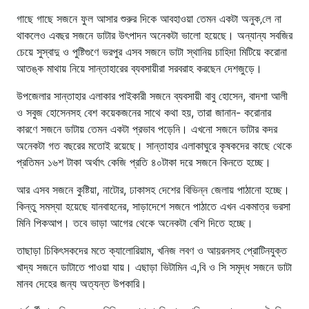
গাছে গাছে সজনে ফুল আসার শুরুর দিকে আবহাওয়া তেমন একটা অনুক‚লে না
থাকলেও এবছর সজনে ডাটার উৎপাদন অনেকটা ভালো হয়েছে। অন্যান্য সবজির
চেয়ে সুস্বাদু ও পুষ্টিগুণে ভরপুর এসব সজনে ডাটা স্থানিয় চাহিদা মিটিয়ে করোনা
আতঙ্ক মাথায় নিয়ে সান্তাহারের ব্যবসায়ীরা সরবরাহ করছেন দেশজুড়ে।
উপজেলার সান্তাহার এলাকার পাইকারী সজনে ব্যবসায়ী বাবু হোসেন, বাদশা আলী
ও সবুজ হোসেনসহ বেশ কয়েকজনের সাথে কথা হয়, তারা জানান- করোনার
কারণে সজনে ডাটায় তেমন একটা প্রভাব পড়েনি। এখনো সজনে ডাটার কদর
অনেকটা গত বছরের মতোই রয়েছে। সান্তাহার এলাকাঘুরে কৃষকদের কাছে থেকে
প্রতিমন ১৬শ টাকা অর্থাৎ কেজি প্রতি ৪০টাকা দরে সজনে কিনতে হচ্ছে।
আর এসব সজনে কুষ্টিয়া, নাটোর, ঢাকাসহ দেশের বিভিন্ন জেলায় পাঠানো হচ্ছে।
কিন্তু সমস্যা হয়েছে যানবাহনের, সাড়াদেশে সজনে পাঠাতে এখন একমাত্র ভরসা
মিনি পিকআপ। তবে ভাড়া আগের থেকে অনেকটা বেশি দিতে হচ্ছে।
তাছাড়া চিকিৎসকদের মতে ক্যালোরিয়াম, খনিজ লবণ ও আয়রনসহ প্রোটিনযুক্ত
খাদ্য সজনে ডাটাতে পাওয়া যায়। এছাড়া ভিটামিন এ,বি ও সি সমৃদ্ধ সজনে ডাটা
মানব দেহের জন্য অত্যন্ত উপকারি।