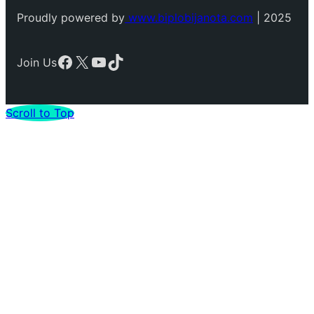
Proudly powered by
www.biplobijanota.com
| 2025
Facebook
X
YouTube
TikTok
Join Us
Scroll to Top