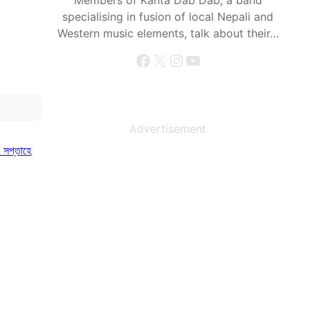
Members of Kanta Dab Dab, a band
specialising in fusion of local Nepali and
Western music elements, talk about their…
Facebook
X
Instagram
YouTube
Advertisement
ী সপ্তাহে