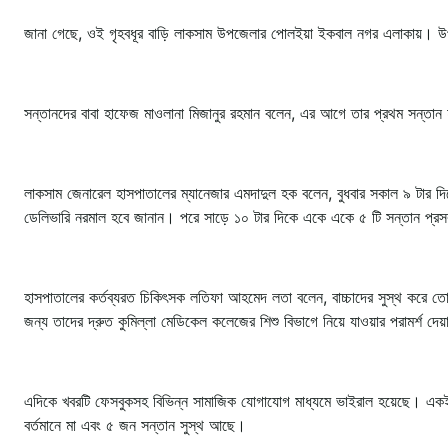
জানা গেছে, ওই গৃহবধূর বাড়ি লাকসাম উপজেলার পোলইয়া ইকবাল নগর এলাকায়। উপজেল
সন্তানদের বাবা হাফেজ মাওলানা মিজানুর রহমান বলেন, এর আগে তার প্রথম সন্তান হ
লাকসাম জেনারেল হাসপাতালের ম্যানেজার এমদাদুল হক বলেন, বুধবার সকাল ৯ টার 
ডেলিভারি নরমাল হবে জানান। পরে সাড়ে ১০ টার দিকে একে একে ৫ টি সন্তান প
হাসপাতালের কর্তব্যরত চিকিৎসক লতিফা আহমেদ লতা বলেন, বাচ্চাদের সুস্থ করে 
জন্য তাদের দ্রুত কুমিল্লা মেডিকেল কলেজের শিশু বিভাগে নিয়ে যাওয়ার পরামর্শ দে
এদিকে খবরটি ফেসবুকসহ বিভিন্ন সামাজিক যোগাযোগ মাধ্যমে ভাইরাল হয়েছে। একই
বর্তমানে মা এবং ৫ জন সন্তান সুস্থ আছে।