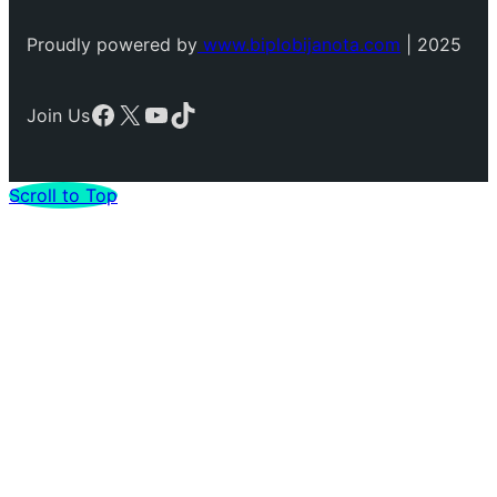
Proudly powered by
www.biplobijanota.com
| 2025
Facebook
X
YouTube
TikTok
Join Us
Scroll to Top