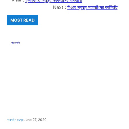
Prev :
ফুলবাড়ী‌তে স্বাস্থ্য সহকারী‌দের কর্মবির‌তি
Next :
ঘিওরে স্বাস্থ্য সহকারী‌দের কর্মবির‌তি
MOST READ
পাঁচমিশালী
অনলাইন ডেস্ক
June 27, 2020