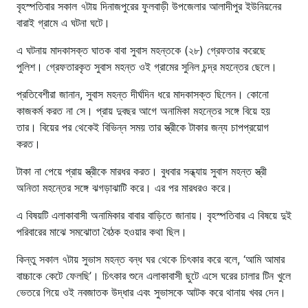
বৃহস্পতিবার সকাল ৭টায় দিনাজপুরের ফুলবাড়ী উপজেলার আলাদীপুর ইউনিয়নের
বারাই গ্রামে এ ঘটনা ঘটে।
এ ঘটনায় মাদকাসক্ত ঘাতক বাবা সুবাস মহন্তকে (২৮) গ্রেফতার করেছে
পুলিশ। গ্রেফতারকৃত সুবাস মহন্ত ওই গ্রামের সুনিল চন্দ্র মহন্তের ছেলে।
প্রতিবেশীরা জানান, সুবাস মহন্ত দীর্ঘদিন ধরে মাদকাসক্ত ছিলেন। কোনো
কাজকর্ম করত না সে। প্রায় দুবছর আগে অনামিকা মহন্তের সঙ্গে বিয়ে হয়
তার। বিয়ের পর থেকেই বিভিন্ন সময় তার স্ত্রীকে টাকার জন্য চাপপ্রয়োগ
করত।
টাকা না পেয়ে প্রায় স্ত্রীকে মারধর করত। বুধবার সন্ধ্যায় সুবাস মহন্ত স্ত্রী
অনিতা মহন্তের সঙ্গে ঝগড়াঝাটি করে। এর পর মারধরও করে।
এ বিষয়টি এলাকাবাসী অনামিকার বাবার বাড়িতে জানায়। বৃহস্পতিবার এ বিষয়ে দুই
পরিবারের মাঝে সমঝোতা বৈঠক হওয়ার কথা ছিল।
কিন্তু সকাল ৭টায় সুভাস মহন্ত বন্ধ ঘর থেকে চিৎকার করে বলে, ‘আমি আমার
বাচ্চাকে কেটে ফেলছি’। চিৎকার শুনে এলাকাবাসী ছুটে এসে ঘরের চালার টিন খুলে
ভেতরে গিয়ে ওই নবজাতক উদ্ধার এবং সুভাসকে আটক করে থানায় খবর দেন।