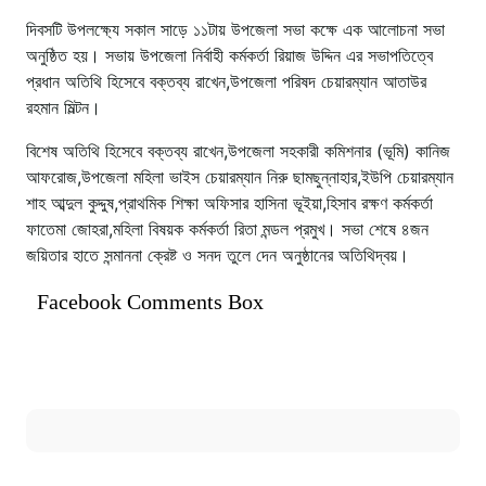
দিবসটি উপলক্ষ্যে সকাল সাড়ে ১১টায় উপজেলা সভা কক্ষে এক আলোচনা সভা
অনুষ্ঠিত হয়। সভায় উপজেলা নির্বাহী কর্মকর্তা রিয়াজ উদ্দিন এর সভাপতিত্বে
প্রধান অতিথি হিসেবে বক্তব্য রাখেন,উপজেলা পরিষদ চেয়ারম্যান আতাউর
রহমান মিল্টন।
বিশেষ অতিথি হিসেবে বক্তব্য রাখেন,উপজেলা সহকারী কমিশনার (ভূমি) কানিজ
আফরোজ,উপজেলা মহিলা ভাইস চেয়ারম্যান নিরু ছামছুন্নাহার,ইউপি চেয়ারম্যান
শাহ আব্দুল কুদ্দুষ,প্রাথমিক শিক্ষা অফিসার হাসিনা ভূইয়া,হিসাব রক্ষণ কর্মকর্তা
ফাতেমা জোহরা,মহিলা বিষয়ক কর্মকর্তা রিতা মন্ডল প্রমুখ। সভা শেষে ৪জন
জয়িতার হাতে সন্মাননা ক্রেষ্ট ও সনদ তুলে দেন অনুষ্ঠানের অতিথিদ্বয়।
Facebook Comments Box