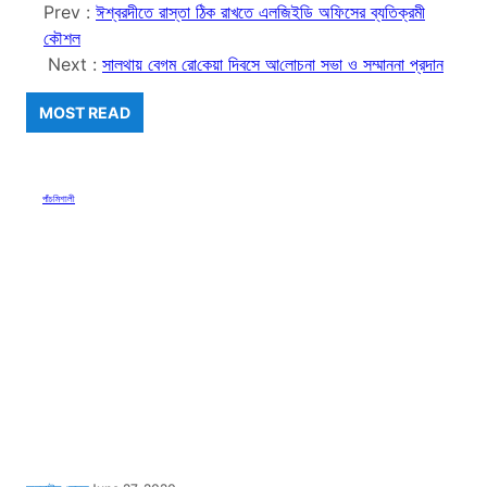
Prev :
ঈশ্বরদীতে রাস্তা ঠিক রাখতে এলজিইডি অফিসের ব্যতিক্রমী
কৌশল
Next :
সালথায় বেগম রো‌কেয়া দিবসে আ‌লোচনা সভা ও সম্মাননা প্রদান
MOST READ
পাঁচমিশালী