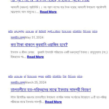
আমতলী (বরগুনা) প্রতিনিধি।। নয় প্রাণ নাশের পরে টনক নরেছে আমতলী উপজেলা প্রকৌশলী
আব্দুল্লাহ আল মামুনের।…
Read More
জাতীয়
, 
তথ্য-প্রযুক্তি
, 
দেশের খবর
, 
ধর্ম
, 
পাঁচমিশালী
, 
প্রকৃতি ও পরিবেশ
, 
বিশেষ সংবাদ
, 
লাইফস্টাইল
, 
শীর্ষ সংবাদ
, 
সর্বশেষ
অনলাইন ডেস্ক
May 31, 2024
কত টাকা থাকলে কুরবানি ওয়াজিব হবে?
ইসলাম ও জীবন ডেস্ক: কুরবানি ইসলামি শরিয়তের একটি গুরুত্বপূর্ণ ইবাদত। রাসুলুল্লাহ (সা.)
হিজরতের পর…
Read More
জাতীয়
, 
দেশের খবর
, 
ধর্ম
, 
বিশেষ সংবাদ
, 
মুক্তমত
, 
রাজনীতি
, 
লাইফস্টাইল
, 
শিক্ষা
, 
শীর্ষ সংবাদ
, 
সর্বশেষ
অনলাইন ডেস্ক
March 25, 2024
তালতলীতে হত-দরিদ্রদের মাঝে ইফতার সামগ্রী বিতরণ
স্টাফ রিপোর্টারঃ বরগুনার তালতলীতে উপজেলা নাগরিক সমাজ সংগঠনের উদ্যোগে ২০টি হত-দরিদ্র
পরিবারের মাঝে ইফতার সামগ্রী…
Read More