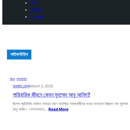
শিক্ষা
আর্কাইভ
ই-পেপার
লাইফস্টাইল
ফিচার
, 
লাইফস্টাইল
অনলাইন ডেস্ক
March 2, 2025
পারিবারিক জীবনে কেমন মুহাম্মদ আবু আবিদ?
বিশেষ প্রতিনিধিঃ বর্তমান সময়ের তরুণ জনপ্রিয় সমাজকর্মীদের মধ্যে অন্যতম উজ্জ্বল নাম মুহাম্মদ
আবু আবিদ। পেশাগতভাবে…
Read More