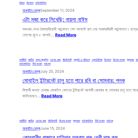
ফিচার
, 
বিনোদন
, 
লাইফস্টাইল
অনলাইন ডেস্ক
September 11, 2024
এটা মজা করে লিখেছি: নায়লা নাঈম
শুভংকর সেনঃ বৈষম্যবিরোধী আন্দোলন গেল আগস্টে রূপ নেয় সরকারবিরধী আন্দোলনে। ছাত্
তোপের মুখে ৫ আগস্ট…
Read More
অর্থনীতি
, 
জাতীয়
, 
তথ্য-প্রযুক্তি
, 
দেশের খবর
, 
পাঁচমিশালী
, 
প্রকৃতি ও পরিবেশ
, 
প্রেসরিলিজ
, 
বিনোদন
, 
বিশেষ সংবাদ
, 
মুক্তমত
, 
রা
লাইফস্টাইল
, 
শীর্ষ সংবাদ
, 
সর্বশেষ
অনলাইন ডেস্ক
July 25, 2024
মোবাইল ইন্টারনেট চালু হতে পারে রবি বা সোমবার: পলক
বিপ্লবী জনতা ডেস্কঃ মোবাইল ফোনের ইন্টারনেট আগামী রোববার বা সোমবার চালু হতে পার
জানিয়েছেন…
Read More
অর্থনীতি
, 
জাতীয়
, 
দেশের খবর
, 
পাঁচমিশালী
, 
বিশেষ সংবাদ
, 
মুক্তমত
, 
লাইফস্টাইল
, 
শীর্ষ সংবাদ
, 
সর্বশেষ
অনলাইন ডেস্ক
June 15, 2024
কোরবানীর বাজারে চাহিদার তুলনায় গরু বেশী দাম কম