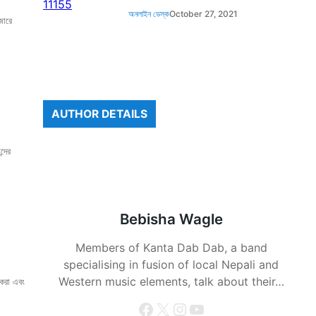
অনলাইন ডেস্ক
October 27, 2021
জারে
AUTHOR DETAILS
দের
Bebisha Wagle
Members of Kanta Dab Dab, a band
specialising in fusion of local Nepali and
Western music elements, talk about their…
করা এবং
Facebook
X
Instagram
YouTube