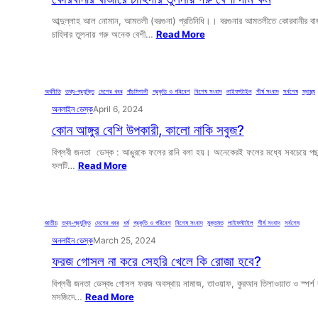
আব্দুল্লাহ আল নোমান, আমতলী (বরগুনা) প্রতিনিধি।। বরগুনার আমতলীতে কোরবানীর বা
চাহিদার তুলনায় গরু অনেক বেশী…
Read More
অর্থনীতি
, 
তথ্য-প্রযুক্তি
, 
দেশের খবর
, 
পাঁচমিশালী
, 
প্রকৃতি ও পরিবেশ
, 
বিশেষ সংবাদ
, 
লাইফস্টাইল
, 
শীর্ষ সংবাদ
, 
সর্বশেষ
, 
স্বাস্থ্য
অনলাইন ডেস্ক
April 6, 2024
কোন আঙ্গুর বেশি উপকারী, কালো নাকি সবুজ?
বিপ্লবী জনতা ডেস্ক : আঙুরকে ফলের রানি বলা হয়। অনেকেরই ফলের মধ্যে সবচেয়ে পছন্
ফলটি…
Read More
জাতীয়
, 
তথ্য-প্রযুক্তি
, 
দেশের খবর
, 
ধর্ম
, 
প্রকৃতি ও পরিবেশ
, 
বিশেষ সংবাদ
, 
মুক্তমত
, 
লাইফস্টাইল
, 
শীর্ষ সংবাদ
, 
সর্বশেষ
অনলাইন ডেস্ক
March 25, 2024
ফরজ গোসল না করে সেহরি খেলে কি রোজা হবে?
বিপ্লবী জনতা ডেস্কঃ গোসল ফরজ অবস্থায় নামাজ, তাওয়াফ, কুরআন তিলাওয়াত ও স্পর্শ 
মসজিদে…
Read More