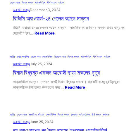
দেশের খবর
, 
বিশেষ সংবাদ
, 
লাইফস্টাইল
, 
শীর্ষ সংবাদ
, 
সর্বশেষ
অনলাইন ডেস্ক
December 3, 2024
বিজিসি অ্যাওয়ার্ড-২৪ পেলেন আব্দুল মান্নান
বিজিসি অ্যাওয়ার্ড-২৪ পেলেন আব্দুল মান্নান সামাজিক কাজে বিশেষ অবদান রাখার জন্য দ্যা
ফ্রেন্ডশিপ ট্যুর…
Read More
জাতীয়
, 
তথ্য-প্রযুক্তি
, 
দেশের খবর
, 
প্রেসরিলিজ
, 
বিদেশের খবর
, 
বিশেষ সংবাদ
, 
লাইফস্টাইল
, 
শীর্ষ সংবাদ
, 
সর্বশেষ
অনলাইন ডেস্ক
July 25, 2024
বিমান বিধ্বস্ত একজন আরোহী ছাড়া সকলের মৃত্যু
আন্তর্জাতিক ডেস্ক : নেপালে একটি বিমান বিধ্বস্ত হয়েছে। রাজধানী কাঠমান্ডুর ত্রিভুবন
আন্তর্জাতিক বিমানবন্দরে উড্ডয়নের সময়…
Read More
জাতীয়
, 
দেশের খবর
, 
প্রকৃতি ও পরিবেশ
, 
প্রেসরিলিজ
, 
বিশেষ সংবাদ
, 
মুক্তমত
, 
লাইফস্টাইল
, 
শীর্ষ সংবাদ
, 
সর্বশেষ
অনলাইন ডেস্ক
June 25, 2024
নয় প্রাণ নাশের পর টনক নরেছে উপজেলা প্রকৌশলীর!