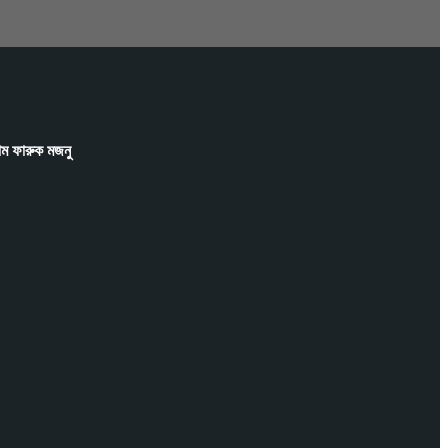
াম ফারুক মজনু