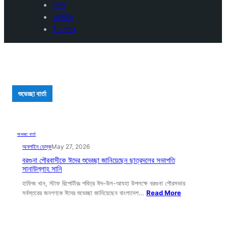
শিক্ষা
আর্কাইভ
ই-পেপার
শুভেচ্ছা বার্তা
শুভেচ্ছা বার্তা
অনলাইন ডেস্ক
May 27, 2026
বরগুনা পৌরবাসীকে ঈদের শুভেচ্ছা জানিয়েছেন ছাত্রদলের সভাপতি
সানাউল্লাহ সানি
হাফিজ খান, স্টাফ রিপোর্টারঃ পবিত্র ঈদ-উল-আযহা উপলক্ষে বরগুনা পৌরসভার
সর্বস্তরের জনগণকে ঈদের শুভেচ্ছা জানিয়েছেন বাংলাদেশ…
Read More