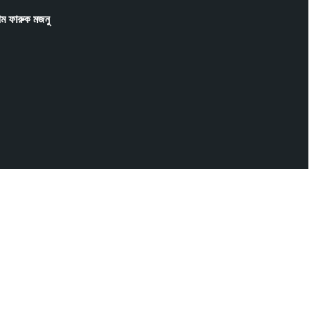
াম ফারুক মজনু