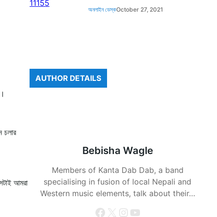
অনলাইন ডেস্ক
October 27, 2021
AUTHOR DETAILS
ন।
ে চলার
Bebisha Wagle
Members of Kanta Dab Dab, a band
specialising in fusion of local Nepali and
সেটাই আমরা
Western music elements, talk about their…
Facebook
X
Instagram
YouTube