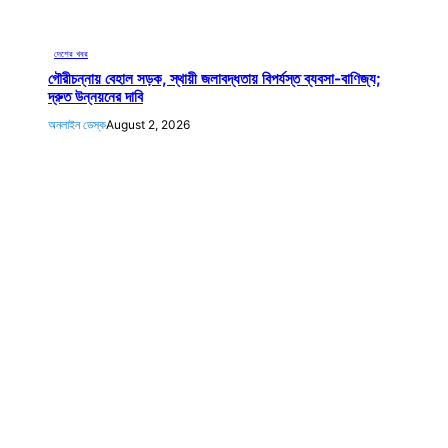
দেশের খবর
গৌরীচন্নায় বেহাল সড়ক, স্থায়ী জলাবদ্ধতায় বিপর্যস্ত ব্যবসা-বাণিজ্য;
দ্রুত উন্নয়নের দাবি
অনলাইন ডেস্ক
August 2, 2026