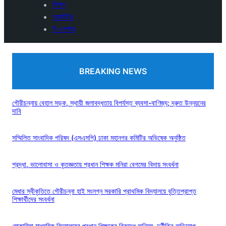
শিক্ষা
আর্কাইভ
ই-পেপার
BREAKING NEWS
গৌরীচন্নায় বেহাল সড়ক, স্থায়ী জলাবদ্ধতায় বিপর্যস্ত ব্যবসা-বাণিজ্য; দ্রুত উন্নয়নের
দাবি
সম্মিলিত সাংবাদিক পরিষদ (এসএসপি) ঢাকা মহানগর কমিটির অভিষেক অনুষ্ঠিত
শ্রদ্ধা, ভালোবাসা ও কৃতজ্ঞতায় প্রধান শিক্ষক মনিরা বেগমের বিদায় সংবর্ধনা
মেধার স্বীকৃতিতে গৌরীচন্না হাই সংলগ্ন সরকারি প্রাথমিক বিদ্যালয়ে বৃত্তিপ্রাপ্ত
শিক্ষার্থীদের সংবর্ধনা
মোকামিয়া মাধ্যমিক বিদ্যালয়ের প্রধান শিক্ষকের বিরুদ্ধে অনিয়ম, দুর্নীতির অভিযোগ