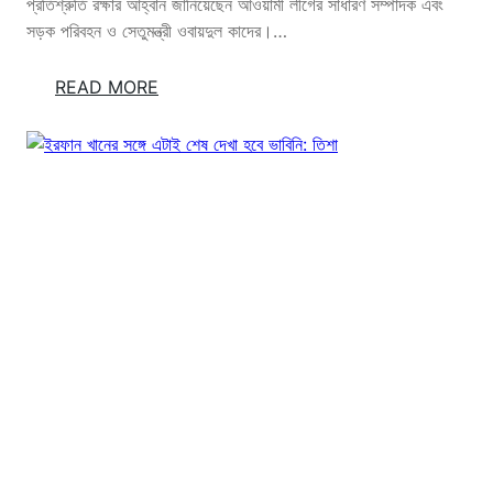
প্রতিশ্রুতি রক্ষার আহ্বান জানিয়েছেন আওয়ামী লীগের সাধারণ সম্পাদক এবং
সড়ক পরিবহন ও সেতুমন্ত্রী ওবায়দুল কাদের।…
:
READ MORE
গা
র্মে
ন্ট
স
ক
র্মী
ছাঁ
টা
ই
না
ক
রে
মা
লি
ক