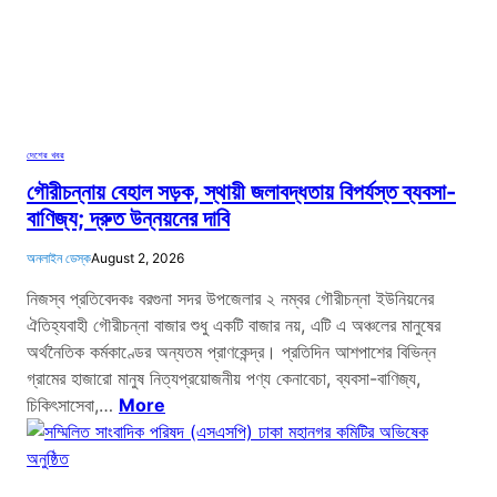
দেশের খবর
গৌরীচন্নায় বেহাল সড়ক, স্থায়ী জলাবদ্ধতায় বিপর্যস্ত ব্যবসা-
বাণিজ্য; দ্রুত উন্নয়নের দাবি
অনলাইন ডেস্ক
August 2, 2026
নিজস্ব প্রতিবেদকঃ বরগুনা সদর উপজেলার ২ নম্বর গৌরীচন্না ইউনিয়নের
ঐতিহ্যবাহী গৌরীচন্না বাজার শুধু একটি বাজার নয়, এটি এ অঞ্চলের মানুষের
অর্থনৈতিক কর্মকাণ্ডের অন্যতম প্রাণকেন্দ্র। প্রতিদিন আশপাশের বিভিন্ন
গ্রামের হাজারো মানুষ নিত্যপ্রয়োজনীয় পণ্য কেনাবেচা, ব্যবসা-বাণিজ্য,
চিকিৎসাসেবা,…
More