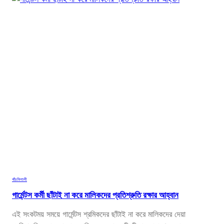
৭
-
১
০
দি
ন
সা
ধা
র
ণ
ছু
টি
বা
ড়
তে
পাঁচমিশালী
পা
গার্মেন্টস কর্মী ছাঁটাই না করে মালিকদের প্রতিশ্রুতি রক্ষার আহ্বান
রে
!
এই সংকটময় সময়ে গার্মেন্টস শ্রমিকদের ছাঁটাই না করে মালিকদের দেয়া