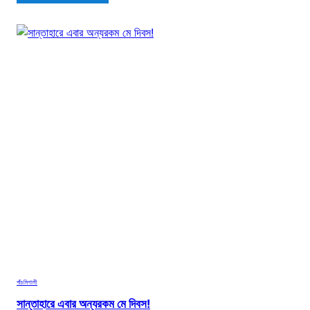
পাঁচমিশালী
সান্তাহারে এবার অন্যরকম মে দিবস!