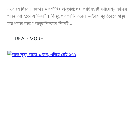
মহান মে দিবস। বগুড়ার আদমদীঘির সান্তাহারেও প্রতিবছরই যথাযোগ্য মর্যাদায়
পালন করা হতো এ দিবসটি। কিন্তু প্রাণঘাতি করোনা ভাইরাস প্রতিরোধে মানুষ
ঘরে থাকার কারণে আনুষ্ঠানিকভাবে দিবসটি…
:
READ MORE
সা
ন্তা
হা
রে
এ
বা
র
অ
ন্য
র
ক
ম
মে