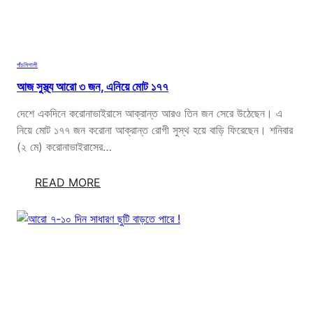
দি
ব
স
!
পাঁচমিশালী
আজ সুস্থ্য আরো ৩ জন, এনিয়ে মোট ১৭৭
দেশে একদিনে করোনাভাইরাসে আক্রান্ত আরও তিন জন সেরে উঠেছেন। এ
নিয়ে মোট ১৭৭ জন করোনা আক্রান্ত রোগী সুস্থ হয়ে বাড়ি ফিরেছেন। শনিবার
(২ মে) করোনাভাইরাসের…
:
READ MORE
আ
জ
সু
স্থ্য
আ
রো
৩