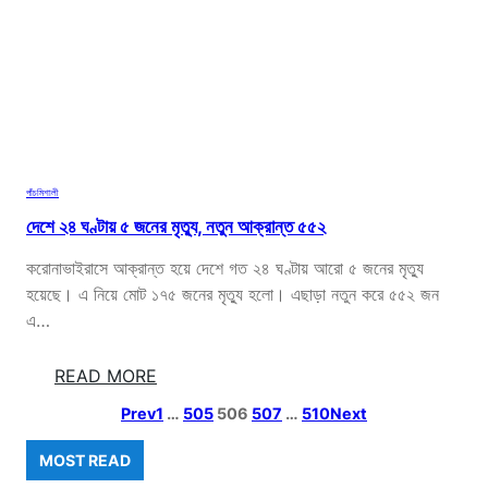
এ
টা
ই
শে
ষ
দে
খা
হ
পাঁচমিশালী
বে
দেশে ২৪ ঘণ্টায় ৫ জনের মৃত্যু, নতুন আক্রান্ত ৫৫২
ভা
বি
করোনাভাইরাসে আক্রান্ত হয়ে দেশে গত ২৪ ঘণ্টায় আরো ৫ জনের মৃত্যু
নি
হয়েছে। এ নিয়ে মোট ১৭৫ জনের মৃত্যু হলো। এছাড়া নতুন করে ৫৫২ জন
:
এ…
তি
শা
:
READ MORE
দে
Prev
1
…
505
506
507
…
510
Next
শে
২
MOST READ
৪