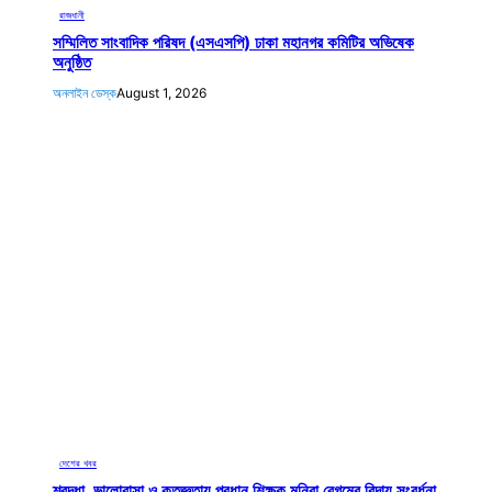
রাজধানী
সম্মিলিত সাংবাদিক পরিষদ (এসএসপি) ঢাকা মহানগর কমিটির অভিষেক
অনুষ্ঠিত
অনলাইন ডেস্ক
August 1, 2026
দেশের খবর
শ্রদ্ধা, ভালোবাসা ও কৃতজ্ঞতায় প্রধান শিক্ষক মনিরা বেগমের বিদায় সংবর্ধনা