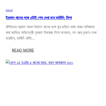
দে
র
পাঁচমিশালী
প্র
ইরফান খানের সঙ্গে এটাই শেষ দেখা হবে ভাবিনি: তিশা
তি
শ্রু
বলিউডের প্রয়াত নায়ক ইরফান খানের সঙ্গে ডুব ছবিতে কাজ করার অভিজ্ঞতা
তি
কথা জানিয়ে অভিনেত্রী নুসরাত ইমরোজ তিশা বলেছেন, গত বছর লন্ডনে দেখা
র
হয়েছিল, ভাবিনি এটাই…
ক্ষা
র
:
READ MORE
আ
ই
হ্বা
র
ন
ফা
ন
খা
নে
র
স
ঙ্গে