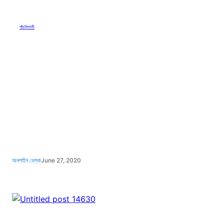
ঘ
ণ্টা
পাঁচমিশালী
য়
৫
জ
নে
র
মৃ
ত্যু
,
ন
তু
ন
অনলাইন ডেস্ক
June 27, 2020
আ
ক্রা
ন্ত
৫
৫