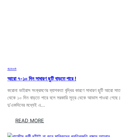
জ
ন
,
এ
নি
য়ে
মো
ট
১
৭
পাঁচমিশালী
৭
আরো ৭-১০ দিন সাধারণ ছুটি বাড়তে পারে !
করোনা ভাইরাস সংক্রমণের ব্যাপকতা বৃদ্ধির কারণে সাধারণ ছুটি আরো সাত
থেকে ১০ দিন বাড়তে পারে বলে সরকারি সূত্র থেকে আভাস পাওয়া গেছে।
দু’একদিনের মধ্যেই এ…
:
READ MORE
আ
রো